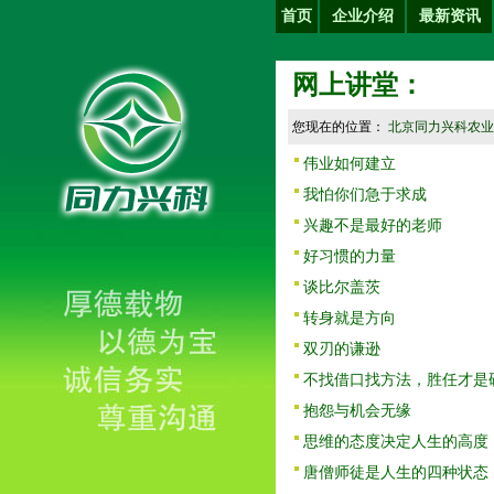
首页
企业介绍
最新资讯
网上讲堂：
您现在的位置：
北京同力兴科农业
伟业如何建立
我怕你们急于求成
兴趣不是最好的老师
好习惯的力量
谈比尔盖茨
转身就是方向
双刃的谦逊
不找借口找方法，胜任才是
抱怨与机会无缘
思维的态度决定人生的高度
唐僧师徒是人生的四种状态