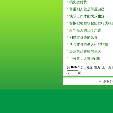
损失变优势
尊重别人就是尊重自己
快乐工作才能快乐生活
警惕12项职场缺陷的行为模
给年轻人的10个忠告
别错过身边的风景
学会转弯也是人生的智慧
经营自己难得的三天
小故事，大道理(四)
共
1606
个员工社区
首页
|
上一页
页
(C)版